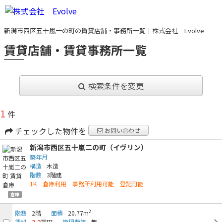
新潟市西区五十嵐一の町の賃貸店舗・事務所一覧｜株式会社 Evolve
賃貸店舗・賃貸事務所一覧
検索条件を変更
1
件
チェックした物件を
お問い合わせ
新潟市西区五十嵐二の町（イヴリン）
築年月
構造
木造
階数
3階建
1K 倉庫利用 事務所利用可能 登記可能
倉庫
2
階数
2階
面積
20.77m
賃料
2.2
万円
管理費等
無