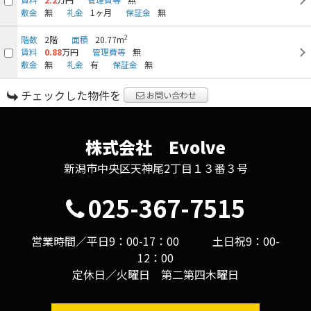
敷金
無
礼金
1ヶ月
保証金
無
2
階数
2階
面積
20.77m
賃料
0.88
万円
管理費等
無
敷金
無
礼金
有
保証金
無
チェックした物件を
お問い合わせ
株式会社 Evolve
新潟市中央区天神尾2丁目１３番３号
025-367-7515
営業時間／平日9：00-17：00 土日祝9：00-
12：00
定休日／火曜日 第二第四木曜日