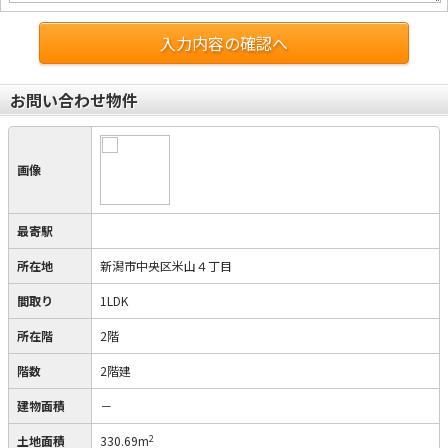
入力内容の確認へ
お問い合わせ物件
画像
最寄駅
所在地
新潟市中央区米山４丁目
間取り
1LDK
所在階
2階
階数
2階建
建物面積
－
2
土地面積
330.69m